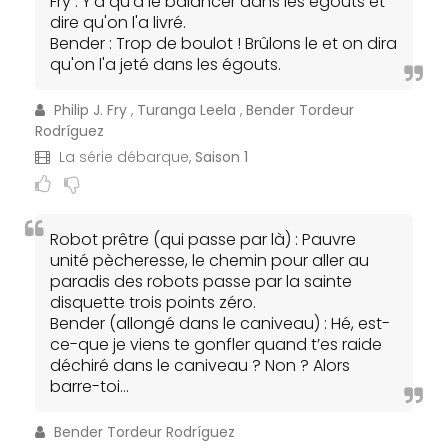
Fry : Y'a qu'à le balancer dans les égouts et
dire qu'on l'a livré.
Bender : Trop de boulot ! Brûlons le et on dira
qu'on l'a jeté dans les égouts.
Philip J. Fry
,
Turanga Leela
,
Bender Tordeur
Rodríguez
La série débarque,
Saison 1
Robot prêtre (qui passe par là) : Pauvre
unité pècheresse, le chemin pour aller au
paradis des robots passe par la sainte
disquette trois points zéro.
Bender (allongé dans le caniveau) : Hé, est-
ce-que je viens te gonfler quand t’es raide
déchiré dans le caniveau ? Non ? Alors
barre-toi…
Bender Tordeur Rodríguez