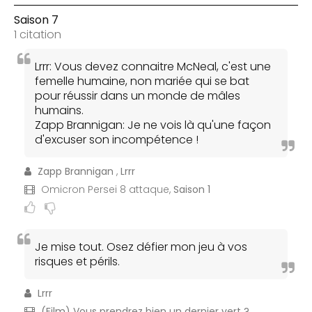
Saison 7
1 citation
Lrrr: Vous devez connaitre McNeal, c'est une
femelle humaine, non mariée qui se bat
pour réussir dans un monde de mâles
humains.
Zapp Brannigan: Je ne vois là qu'une façon
d'excuser son incompétence !
Zapp Brannigan
,
Lrrr
Omicron Persei 8 attaque,
Saison 1
Je mise tout. Osez défier mon jeu à vos
risques et périls.
Lrrr
(Film) Vous prendrez bien un dernier vert ?